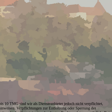
s 10 TMG sind wir als Diensteanbieter jedoch nicht verpflichtet,
hinweisen. Verpflichtungen zur Entfernung oder Sperrung der