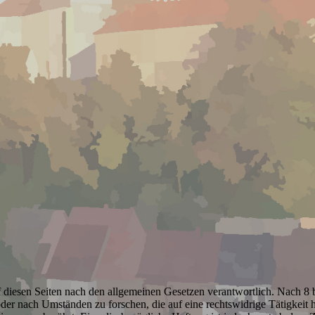
diesen Seiten nach den allgemeinen Gesetzen verantwortlich. Nach 8 bi
der nach Umständen zu forschen, die auf eine rechtswidrige Tätigkeit 