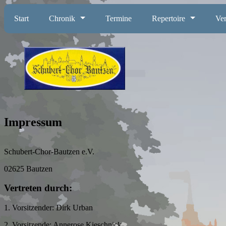
Start
Chronik
Termine
Repertoire
Ver
Impressum
Schubert-Chor-Bautzen e.V.
02625 Bautzen
Vertreten durch:
1. Vorsitzender: Dirk Urban
2. Vorsitzende: Annerose Kieschnick